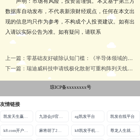
声明：市场有风险，投资需谨慎。本文基于第三方
数据库自动发布，不代表新浪财经观点，任何在本文出
现的信息均只作为参考，不构成个人投资建议。如有出
入请以实际公告为准。如有疑问，请联系
上一篇：零基础友好破除认知门槛：《半导体领域的入门科普指南
下一篇：瑞迪威科技申请线极化散射可重构阵列天线专利能够实现对天线散射波束的灵活调控
琼ICP备xxxxxxxx号
友情链接
凯发天生赢家一触即发首页
九游会j9官网入口登录
ag凯发平台
凯发在线平台
k8.com开户网址
麻将胡了2官方网站-pg电子入口官方版
k8凯发手机网页版
尊龙人生就是博!赌城网址