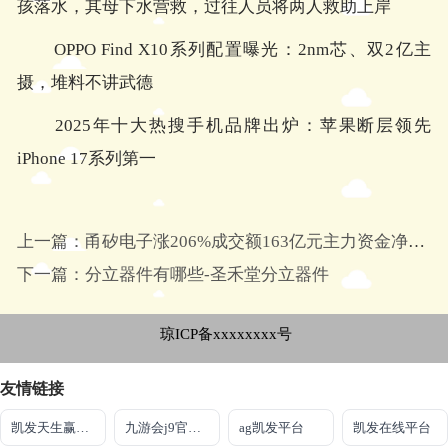
孩落水，其母下水营救，过往人员将两人救助上岸
OPPO Find X10系列配置曝光：2nm芯、双2亿主
摄，堆料不讲武德
2025年十大热搜手机品牌出炉：苹果断层领先
iPhone 17系列第一
上一篇：甬矽电子涨206%成交额163亿元主力资金净流出10049万元
下一篇：分立器件有哪些-圣禾堂分立器件
琼ICP备xxxxxxxx号
友情链接
凯发天生赢家一触即发首页
九游会j9官网入口登录
ag凯发平台
凯发在线平台