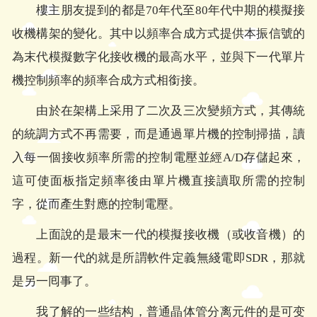
樓主朋友提到的都是70年代至80年代中期的模擬接
收機構架的變化。其中以頻率合成方式提供本振信號的
為末代模擬數字化接收機的最高水平，並與下一代單片
機控制頻率的頻率合成方式相銜接。
由於在架構上采用了二次及三次變頻方式，其傳統
的統調方式不再需要，而是通過單片機的控制掃描，讀
入每一個接收頻率所需的控制電壓並經A/D存儲起來，
這可使面板指定頻率後由單片機直接讀取所需的控制
字，從而產生對應的控制電壓。
上面說的是最末一代的模擬接收機（或收音機）的
過程。新一代的就是所謂軟件定義無綫電即SDR，那就
是另一囘事了。
我了解的一些结构，普通晶体管分离元件的是可变